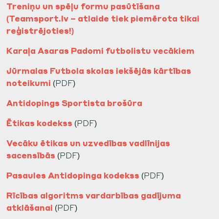
Treniņu un spēļu formu pasūtīšana
(Teamsport.lv – atlaide tiek piemērota tikai
reģistrējoties!)
Karaļa Asaras Padomi futbolistu vecākiem
Jūrmalas Futbola skolas iekšējās kārtības
noteikumi
(PDF)
Antidopings Sportista brošūra
Ētikas kodekss
(PDF)
Vecāku ētikas un uzvedības vadlīnijas
sacensībās
(PDF)
Pasaules Antidopinga kodekss
(PDF)
Rīcības algoritms vardarbības gadījuma
atklāšanai
(PDF)