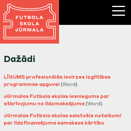
Futbola
Skola
Jūrmala
Dažādi
LĪGUMS
profesionālās ievirzes izglītības
programmas apguv
ei
(Word)
Jūrmalas Futbola skolas iesniegums par
atbrīvojumu no līdzmaksājuma
(Word)
Jūrmalas Futbola skolas saistošie noteikumi
par līdzfinansējuma samaksas kārtību