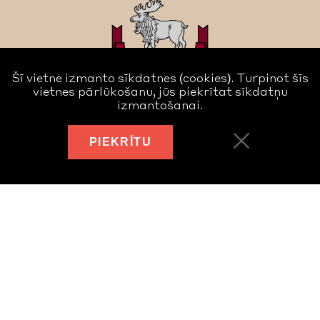
Šī vietne izmanto sīkdatnes (cookies). Turpinot šīs
vietnes pārlūkošanu, jūs piekrītat sīkdatņu
izmantošanai.
PIEKRĪTU