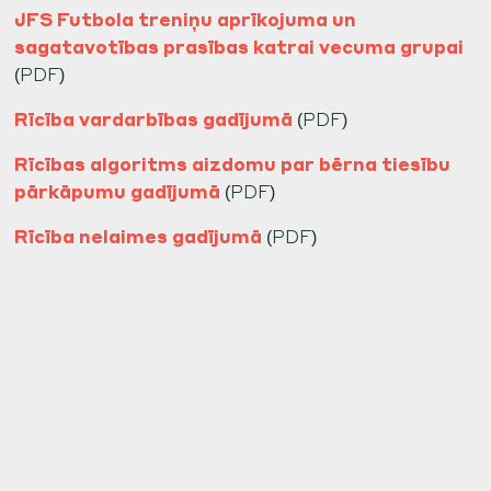
JFS Futbola treniņu aprīkojuma un
sagatavotības prasības katrai vecuma grupai
(PDF)
Rīcība vardarbības gadījumā
(PDF)
Rīcības algoritms aizdomu par bērna tiesību
pārkāpumu gadījumā
(PDF)
Rīcība nelaimes gadījumā
(PDF)